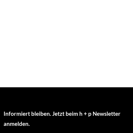
Bereichen gibt uns in der Steuerung unseres
Unternehmens wichtige Erkenntnisse und bestärkt uns in
vielen Entscheidungen."
Lars Messerich
Geschäftsführung
Modehaus Messerich
Informiert bleiben. Jetzt beim h + p Newsletter
anmelden.